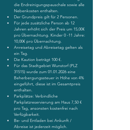
die Endreinigungspauschale sowie alle 
Nebenkosten enthalten.
Der Grundpreis gilt für 2 Personen.
Für jede zusätzliche Person ab 12 
Jahren erhöht sich der Preis um 15,00€  
pro Übernachtung. Kinder 0 -11 Jahre: 
10,00€ pro Übernachtung.
Anreisetag und Abreisetag gelten als 
ein Tag.
Die Kaution beträgt 100 €.
Für das Stadtgebiet Wunstorf (PLZ 
31515) wurde zum 01.01.2026 eine 
Beherbergungssteuer in Höhe von 4% 
eingeführt, diese ist im Gesamtpreis 
enthalten.
Parkplätze: Verbindliche 
Parkplatzreservierung am Haus 7,50 € 
pro Tag, ansonsten kostenfrei nach 
Verfügbarkeit. 
Be- und Entladen bei Ankunft / 
Abreise ist jederzeit möglich.