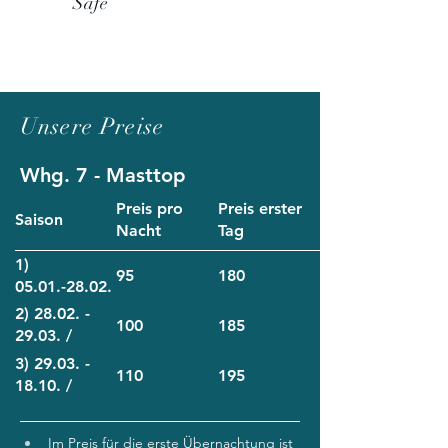
Safe
Unsere Preise
Whg. 7 - Masttop
Preis pro
Preis erster
Saison
Nacht
Tag
1)
95
180
05.01.-28.02.
2) 28.02. -
100
185
29.03. /
18.10. -
3) 29.03. -
110
195
20.12.
18.10. /
20.12. -
05.01.
Im Preis für die erste Übernachtung ist 